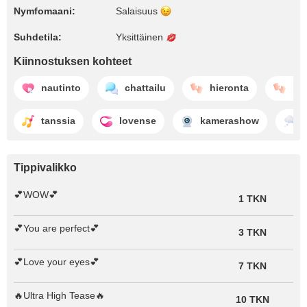
Nymfomaani:
Salaisuus
Suhdetila:
Yksittäinen
Kiinnostuksen kohteet
nautinto
chattailu
hieronta
kiu
tanssia
lovense
kamerashow
Tippivalikko
💕WOW💕
1 TKN
💕You are perfect💕
3 TKN
💕Love your eyes💕
7 TKN
🔥Ultra High Tease🔥
10 TKN