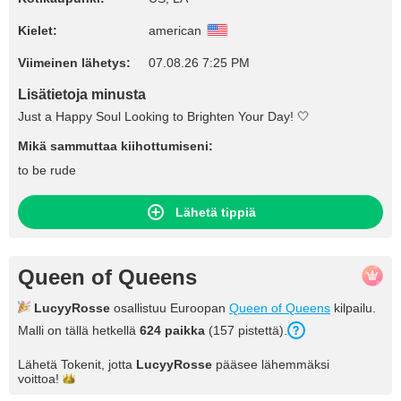
Kielet:
american
Viimeinen lähetys:
07.08.26 7:25 PM
Lisätietoja minusta
Just a Happy Soul Looking to Brighten Your Day! 🤍
Mikä sammuttaa kiihottumiseni:
to be rude
Lähetä tippiä
Queen of Queens
LucyyRosse
osallistuu Euroopan
Queen of Queens
kilpailu.
Malli on tällä hetkellä
624 paikka
(157 pistettä).
Lähetä Tokenit, jotta
LucyyRosse
pääsee lähemmäksi
voittoa!