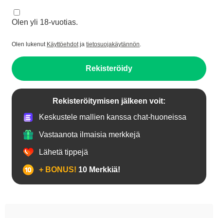
Olen yli 18-vuotias.
Olen lukenut
Käyttöehdot
ja
tietosuojakäytännön
.
Rekisteröidy
Rekisteröitymisen jälkeen voit:
Keskustele mallien kanssa chat-huoneissa
Vastaanota ilmaisia merkkejä
Lähetä tippejä
+ BONUS!
10 Merkkiä!
18+ teinejä