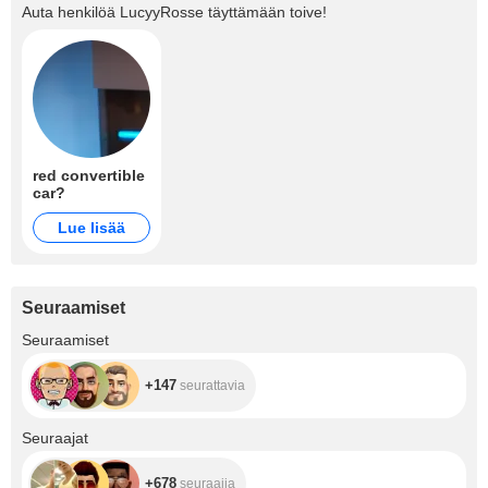
Auta henkilöä
LucyyRosse
täyttämään toive!
red convertible
car?
Lue lisää
Seuraamiset
+147
Seuraamiset
+147
seurattavia
+678
Seuraajat
+678
seuraajia