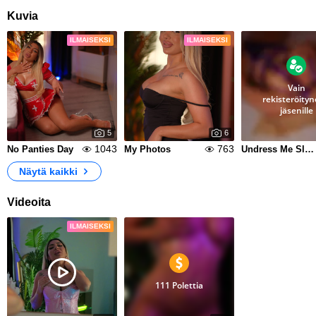
Kuvia
ILMAISEKSI
ILMAISEKSI
Vain
rekisteröityne
jäsenille
5
6
1043
763
No Panties Day
My Photos
Undress Me Slowly
Näytä kaikki
Videoita
ILMAISEKSI
111 Polettia