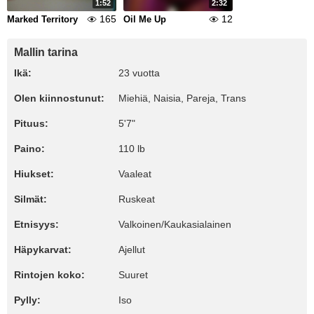
1:52
2:32
165
12
Marked Territory
Oil Me Up
Mallin tarina
Ikä:
23 vuotta
Olen kiinnostunut:
Miehiä, Naisia, Pareja, Trans
Pituus:
5'7"
Paino:
110 lb
Hiukset:
Vaaleat
Silmät:
Ruskeat
Etnisyys:
Valkoinen/Kaukasialainen
Häpykarvat:
Ajellut
Rintojen koko:
Suuret
Pylly:
Iso