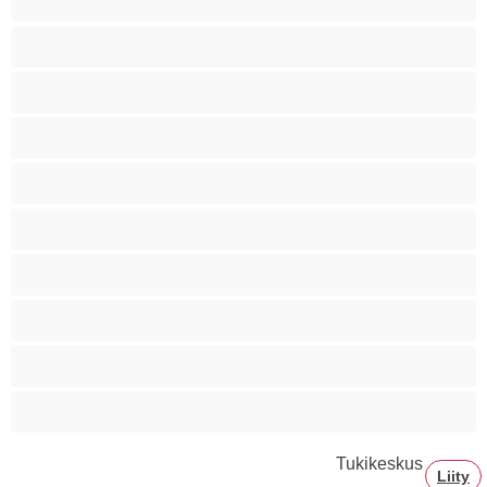
Ryhmäseksiä
Siro
Sitomista
Squirttailua
Tummaihoinen
Tupakoivia
Valkoisia Tyttöjä
Valtavia Tissejä
Varttuneita
Tukikeskus
Liity