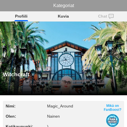
Kategoriat
Witchcraft
Profiili
Kuvia
Chat
Witchcraft
Nimi:
Magic_Around
Mikä on
FanBoost?
Olen:
Nainen
Kotikaupunki:
)