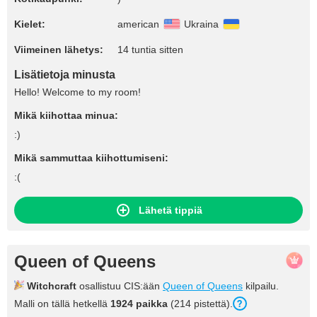
Kielet:
american
Ukraina
Viimeinen lähetys:
14 tuntia sitten
Lisätietoja minusta
Hello! Welcome to my room!
Mikä kiihottaa minua:
:)
Mikä sammuttaa kiihottumiseni:
:(
Lähetä tippiä
Queen of Queens
Witchcraft
osallistuu CIS:ään
Queen of Queens
kilpailu.
Malli on tällä hetkellä
1924 paikka
(214 pistettä).