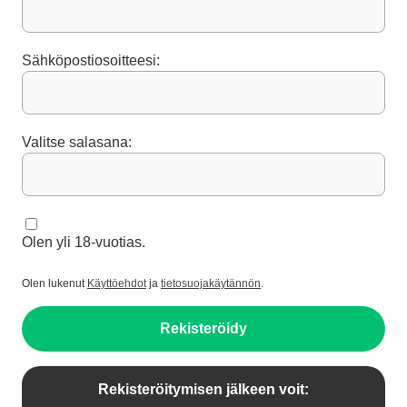
Sähköpostiosoitteesi:
Valitse salasana:
Olen yli 18-vuotias.
Olen lukenut
Käyttöehdot
ja
tietosuojakäytännön
.
Rekisteröidy
Rekisteröitymisen jälkeen voit: