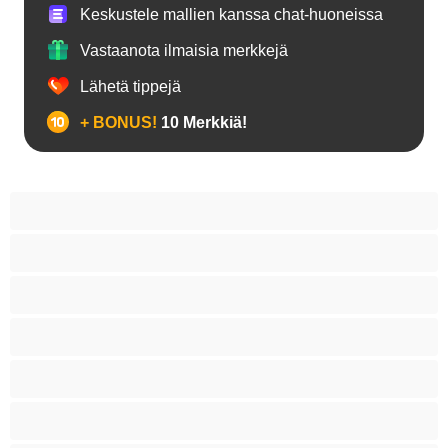
Keskustele mallien kanssa chat-huoneissa
Vastaanota ilmaisia merkkejä
Lähetä tippejä
+ BONUS!
10 Merkkiä!
18+ teinejä
Aasialaisia
Ajeltuja pilluja
Anaali
Arabi
Beibejä