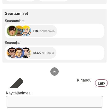
Seuraamiset
+180
Seuraamiset
+180
seurattavia
+8.6K
Seuraajat
+8.6K
seuraajia
Kirjaudu
Liity
Käyttäjänimesi: