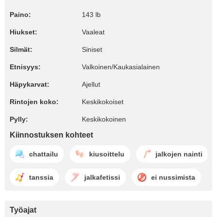
Paino:
143 lb
Hiukset:
Vaaleat
Silmät:
Siniset
Etnisyys:
Valkoinen/Kaukasialainen
Häpykarvat:
Ajellut
Rintojen koko:
Keskikokoiset
Pylly:
Keskikokoinen
Kiinnostuksen kohteet
chattailu
kiusoittelu
jalkojen nainti
tanssia
jalkafetissi
ei nussimista
Työajat