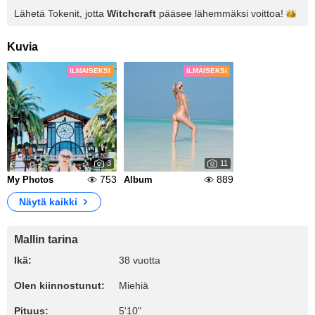
Lähetä Tokenit, jotta
Witchcraft
pääsee lähemmäksi
voittoa!
Kuvia
ILMAISEKSI
ILMAISEKSI
3
11
753
889
My Photos
Album
Näytä kaikki
Mallin tarina
Ikä:
38 vuotta
Olen kiinnostunut:
Miehiä
Pituus:
5'10"