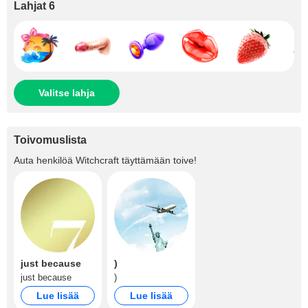
Lahjat 6
Valitse lahja
Toivomuslista
Auta henkilöä
Witchcraft
täyttämään toive!
just because
)
just because
)
Lue lisää
Lue lisää